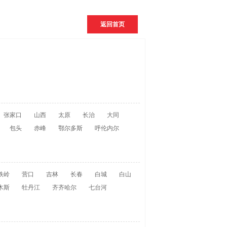
返回首页
张家口
山西
太原
长治
大同
包头
赤峰
鄂尔多斯
呼伦内尔
铁岭
营口
吉林
长春
白城
白山
木斯
牡丹江
齐齐哈尔
七台河