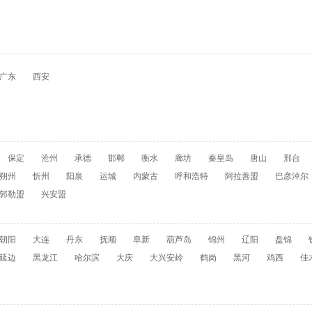
广东
西安
保定
沧州
承德
邯郸
衡水
廊坊
秦皇岛
唐山
邢台
朔州
忻州
阳泉
运城
内蒙古
呼和浩特
阿拉善盟
巴彦淖尔
郭勒盟
兴安盟
朝阳
大连
丹东
抚顺
阜新
葫芦岛
锦州
辽阳
盘锦
延边
黑龙江
哈尔滨
大庆
大兴安岭
鹤岗
黑河
鸡西
佳