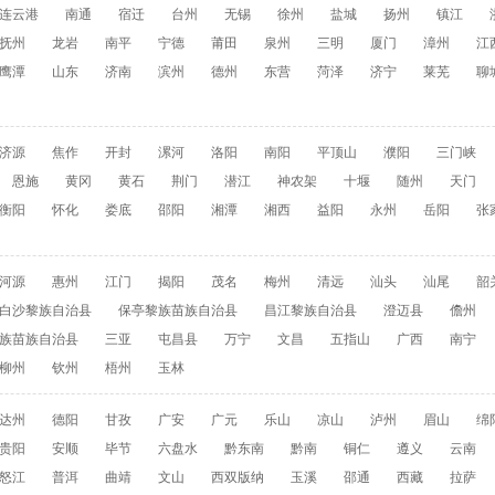
连云港
南通
宿迁
台州
无锡
徐州
盐城
扬州
镇江
抚州
龙岩
南平
宁德
莆田
泉州
三明
厦门
漳州
江
鹰潭
山东
济南
滨州
德州
东营
菏泽
济宁
莱芜
聊
济源
焦作
开封
漯河
洛阳
南阳
平顶山
濮阳
三门峡
恩施
黄冈
黄石
荆门
潜江
神农架
十堰
随州
天门
衡阳
怀化
娄底
邵阳
湘潭
湘西
益阳
永州
岳阳
张
河源
惠州
江门
揭阳
茂名
梅州
清远
汕头
汕尾
韶
白沙黎族自治县
保亭黎族苗族自治县
昌江黎族自治县
澄迈县
儋州
族苗族自治县
三亚
屯昌县
万宁
文昌
五指山
广西
南宁
柳州
钦州
梧州
玉林
达州
德阳
甘孜
广安
广元
乐山
凉山
泸州
眉山
绵
贵阳
安顺
毕节
六盘水
黔东南
黔南
铜仁
遵义
云南
怒江
普洱
曲靖
文山
西双版纳
玉溪
邵通
西藏
拉萨