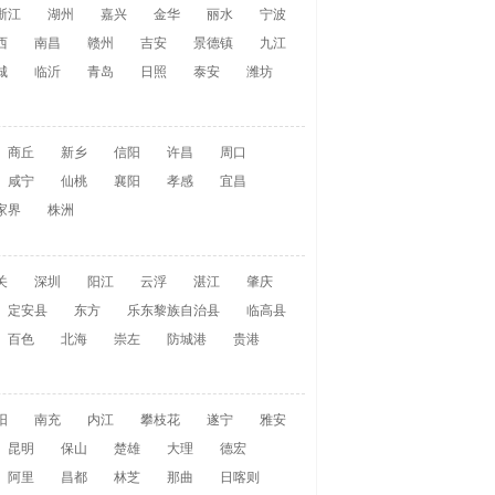
浙江
湖州
嘉兴
金华
丽水
宁波
西
南昌
赣州
吉安
景德镇
九江
城
临沂
青岛
日照
泰安
潍坊
商丘
新乡
信阳
许昌
周口
咸宁
仙桃
襄阳
孝感
宜昌
家界
株洲
关
深圳
阳江
云浮
湛江
肇庆
定安县
东方
乐东黎族自治县
临高县
百色
北海
崇左
防城港
贵港
阳
南充
内江
攀枝花
遂宁
雅安
昆明
保山
楚雄
大理
德宏
阿里
昌都
林芝
那曲
日喀则