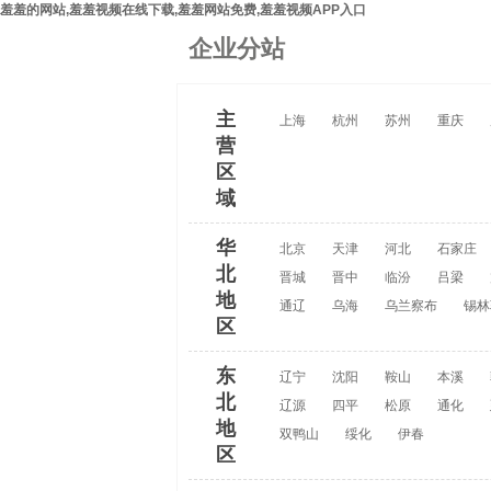
羞羞的网站,羞羞视频在线下载,羞羞网站免费,羞羞视频APP入口
企业分站
主
上海
杭州
苏州
重庆
营
区
域
华
北京
天津
河北
石家庄
北
晋城
晋中
临汾
吕梁
地
通辽
乌海
乌兰察布
锡林
区
东
辽宁
沈阳
鞍山
本溪
北
辽源
四平
松原
通化
地
双鸭山
绥化
伊春
区