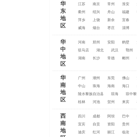
华
江苏
南京
常州
淮安
东
衢州
绍兴
舟山
福建
地
萍乡
上饶
新余
宜春
区
威海
烟台
枣庄
淄博
华
河南
郑州
安阳
鹤壁
中
驻马店
湖北
武汉
鄂州
地
湖南
长沙
常德
郴州
区
华
广州
潮州
东莞
佛山
南
中山
珠海
海南
海口
地
陵水黎族自治县
琼海
琼中黎
区
桂林
河池
贺州
来宾
西
四川
成都
阿坝
巴中
南
宜宾
自贡
资阳
贵州
地
迪庆
红河
丽江
临沧