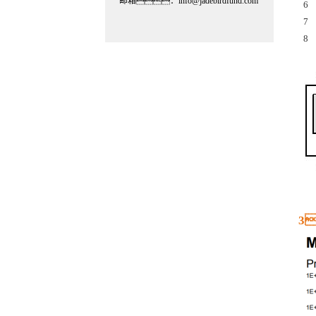
邮箱：info@jadebirdfund.com
6
7
8
3