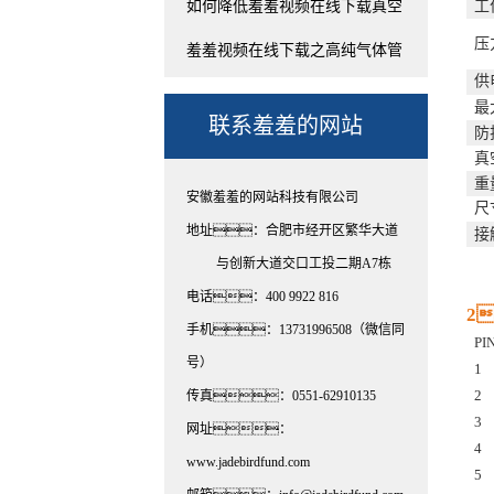
范：标准...
如何降低羞羞视频在线下载真空
⼯
压
系...
羞羞视频在线下载之高纯气体管
供
道...
最
联系羞羞的网站
防
真
重
安徽羞羞的网站科技有限公司
尺
地址：合肥市经开区繁华大道
接
与创新大道交口工投二期A7栋
电话：400 9922 816
2
手机：13731996508（微信同
PI
号）
1
2
传真：0551-62910135
3
网址：
4
www.jadebirdfund.com
5