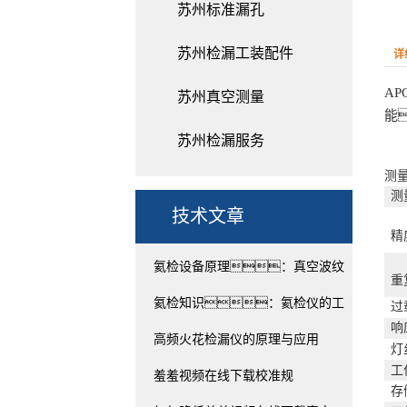
苏州标准漏孔
苏州检漏工装配件
详
AP
苏州真空测量
能
苏州检漏服务
测
测
技术文章
精
氦检设备原理：真空波纹
重
管的...
氦检知识：氦检仪的工
过
响
作原理...
高频火花检漏仪的原理与应用
灯
⼯
羞羞视频在线下载校准规
存