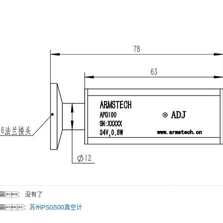
篇： 没有了
篇：
苏州PSG500真空计