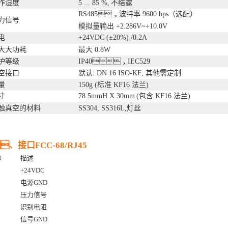
作湿度
5 ... 85 %,
不
结
露
RS485
，波特率
9600 bps（选配）
力信号
模拟
量
输出
+2.286V~+10.0V
电
+24VDC (
±
20%) /0.2A
⼤大功耗
最⼤
0.8W
护等级
IP40
，
IEC529
空接口
默认
: DN 16 ISO-KF;
其他需定制
量
150g (
标准
KF16
法兰
)
⼨
78.5mmH X 30mm
(
包含
KF16
法兰
)
触真空的材
料
SS304, SS316L,
灯丝
、接口FCC-68/RJ45
N
描述
+24VDC
电源
GND
压力信号
识别电阻
信号
GND