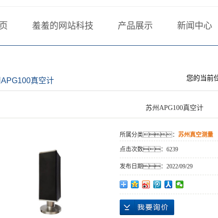
页
羞羞的网站科技
产品展示
新闻中心
公司简介
苏州羞羞视频在线下载
技术中心
羞羞的网站的团队
苏州羞羞网站免费
羞羞的网
您的当前
APG100真空计
企业荣誉
苏州羞羞视频APP入口
苏州APG100真空计
公司新闻
苏州卤素检漏仪
合作客户
苏州气密性检测仪
所属分类：
苏州真空测量
苏州标准漏孔
点击次数：
6239
苏州检漏工装配件
发布日期：
2022/09/29
苏州真空测量
苏州检漏服务