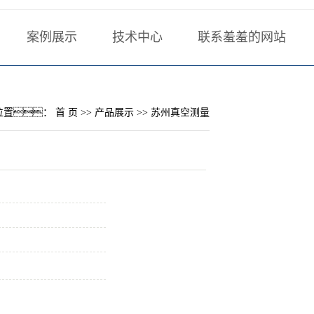
案例展示
技术中心
联系羞羞的网站
负压法检漏
技术文章
联系方式
站科技
正压法检漏
行业技术
在线留言
位置：
首 页
>>
产品展示
>>
苏州真空测量
全密封件检漏
计算工具
羞羞网站免费
标准下载
氟油检漏
样册下载
计算工具