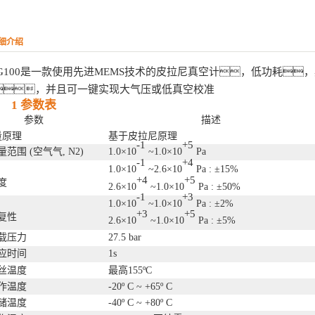
细介绍
G
100是一款使用先进MEMS技术的皮拉尼真空计，低功耗，
，并且可一键实现
大气压
或低真空校准
1 参数表
参数
描述
量原理
基于皮拉尼原理
-1
+5
量范围
(
空⽓气
, N2)
1.0
×
10
~1.0
×
10
Pa
-1
+4
1.0
×
10
~2.6
×
10
Pa :
±
15%
+4
+5
度
2.6
×
10
~1.0
×
10
Pa :
±
50%
-1
+3
1.0
×
10
~1.0
×
10
Pa :
±
2%
+3
+5
复性
2.6
×
10
~1.0
×
10
Pa :
±
5%
载压力
27.5 bar
应时间
1s
丝温度
最高
155
º
C
作温度
-20
º
C ~ +65
º
C
储温度
-40
º
C ~ +80
º
C